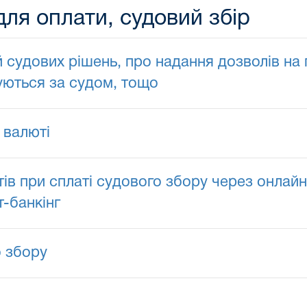
для оплати, судовий збір
й судових рішень, про надання дозволів на 
уються за судом, тощо
 валюті
ів при сплаті судового збору через онлай
т-банкінг
о збору