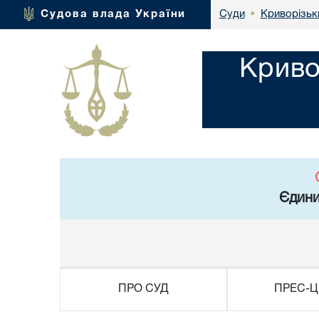
Криворізьк
Судова влада України
Суди
•
Криво
Єдини
ПРО СУД
ПРЕС-Ц