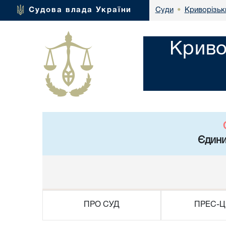
Криворізьк
Судова влада України
Суди
•
Криво
Єдини
ПРО СУД
ПРЕС-Ц