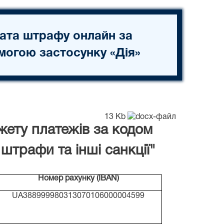
ата штрафу онлайн за
могою застосунку «Дія»
13 Kb
жету платежів за кодом
штрафи та інші санкції"
Номер рахунку (IBAN)
UA388999980313070106000004599