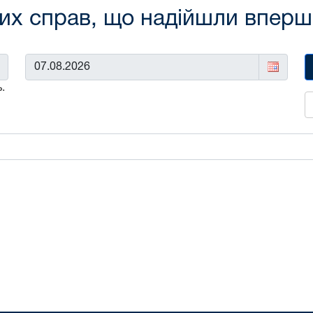
х справ, що надійшли вперше 
До:
.