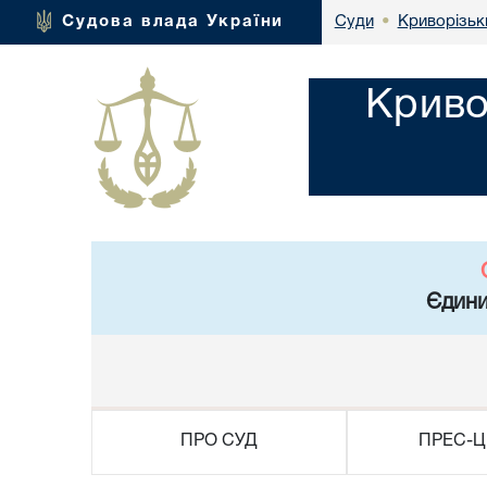
Криворізьк
Судова влада України
Суди
•
Криво
Єдини
ПРО СУД
ПРЕС-Ц