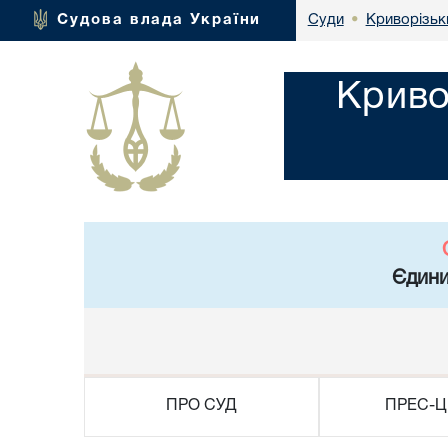
Криворізьк
Судова влада України
Суди
•
Криво
Єдини
ПРО СУД
ПРЕС-Ц