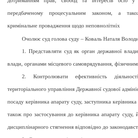
дотриманням прав, свобод та інтересів осіб у
передбаченому процесуальним законом, а тако
кримінальне провадження щодо неповнолітніх
Очолює суд голова суду – Коваль Наталя Володи
1. Представляти суд як орган державної влад
влади, органами місцевого самоврядування, фізични
2. Контролювати ефективність діяльност
територіального управління Державної судової адміні
посаду керівника апарату суду, заступника керівника а
також про застосування до керівника апарату суду, 
дисциплінарного стягнення відповідно до законодавст